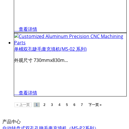
查看详情
单桶双孔睫毛膏充填机(MS-02 系列)
外观尺寸 730mmx830m...
查看详情
« 上一页
1
2
3
4
5
6
7
下一页 »
产品中心
自动转盘式双孔孔睫毛膏充填机（MS-P2系列）