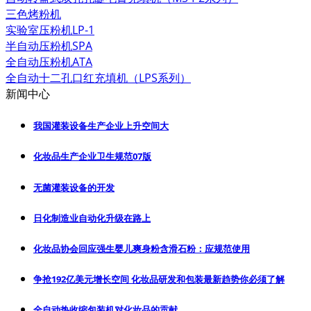
三色烤粉机
实验室压粉机LP-1
半自动压粉机SPA
全自动压粉机ATA
全自动十二孔口红充填机（LPS系列）
新闻中心
我国灌装设备生产企业上升空间大
化妆品生产企业卫生规范07版
无菌灌装设备的开发
日化制造业自动化升级在路上
化妆品协会回应强生婴儿爽身粉含滑石粉：应规范使用
争抢192亿美元增长空间 化妆品研发和包装最新趋势你必须了解
全自动热收缩包装机对化妆品的贡献