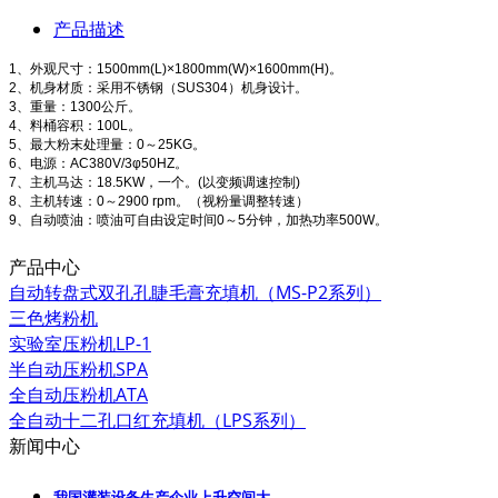
产品描述
1、外观尺寸：1500mm(L)×1800mm(W)×1600mm(H)。
2、机身材质：采用不锈钢（SUS304）机身设计。
3、重量：1300公斤。
4、料桶容积：100L。
5、最大粉末处理量：0～25KG。
6、电源：AC380V/3φ50HZ。
7、主机马达：18.5KW，一个。(以变频调速控制)
8、主机转速：0～2900 rpm。（视粉量调整转速）
9、自动喷油：喷油可自由设定时间0～5分钟，加热功率500W。
产品中心
自动转盘式双孔孔睫毛膏充填机（MS-P2系列）
三色烤粉机
实验室压粉机LP-1
半自动压粉机SPA
全自动压粉机ATA
全自动十二孔口红充填机（LPS系列）
新闻中心
我国灌装设备生产企业上升空间大