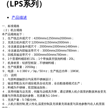
（LPS系列）
产品描述
一、标准规格
（２）机台规格
本产品规格如下：
１、生产线总外观尺寸：4200mmx1250mmx2000mm；
２、充填主机外观尺寸:1200mmx1150mmx2000mm；
３、冷冻遂道设备外观尺寸：2000mmx1000mmx1480mm；
４、冷冻遂道内部输送带尺寸：3000mmx200mmx780mm；
５、回模具输送带尺寸：3000mmx50mmx780mm；
６、1个普通料桶容积:15L；1个带抽真空脱泡料桶：20L;
７、机身材质：铝挤型框架，不锈钢料桶；
８、生产线重量：2050kg；
９、电源：ＡＣ380Ｖ／3φ／50Ｈz；生产线总功率：19KW。
（2） 说明
１．与原料接触部分均采用不锈钢设计；
２．输送带配合光仟感应模具自动充填，全自動進模模式生产；
３．料桶为不锈钢，双层隔油加热；
４．采用伺服马达充填，伺服马达模具升降，通过调整人机介面里的数据来改变充
填量与升降高度值的参数，充填量为1-16ml；
５．充填产量：5-7模/分钟。
６．人机介面控制,更人性化,温度控制及充填量充填速度与其他参数均在人机里面
设定；