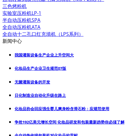
三色烤粉机
实验室压粉机LP-1
半自动压粉机SPA
全自动压粉机ATA
全自动十二孔口红充填机（LPS系列）
新闻中心
我国灌装设备生产企业上升空间大
化妆品生产企业卫生规范07版
无菌灌装设备的开发
日化制造业自动化升级在路上
化妆品协会回应强生婴儿爽身粉含滑石粉：应规范使用
争抢192亿美元增长空间 化妆品研发和包装最新趋势你必须了解
全自动热收缩包装机对化妆品的贡献