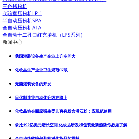
三色烤粉机
实验室压粉机LP-1
半自动压粉机SPA
全自动压粉机ATA
全自动十二孔口红充填机（LPS系列）
新闻中心
我国灌装设备生产企业上升空间大
化妆品生产企业卫生规范07版
无菌灌装设备的开发
日化制造业自动化升级在路上
化妆品协会回应强生婴儿爽身粉含滑石粉：应规范使用
争抢192亿美元增长空间 化妆品研发和包装最新趋势你必须了解
全自动热收缩包装机对化妆品的贡献