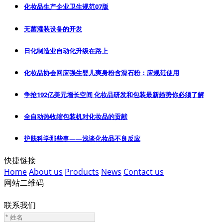
化妆品生产企业卫生规范07版
无菌灌装设备的开发
日化制造业自动化升级在路上
化妆品协会回应强生婴儿爽身粉含滑石粉：应规范使用
争抢192亿美元增长空间 化妆品研发和包装最新趋势你必须了解
全自动热收缩包装机对化妆品的贡献
护肤科学那些事——浅谈化妆品不良反应
快捷链接
Home
About us
Products
News
Contact us
网站二维码
联系我们