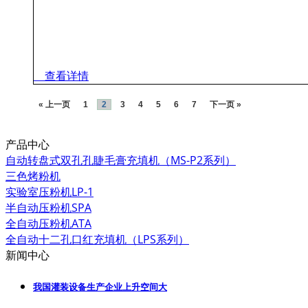
查看详情
« 上一页
1
2
3
4
5
6
7
下一页 »
产品中心
自动转盘式双孔孔睫毛膏充填机（MS-P2系列）
三色烤粉机
实验室压粉机LP-1
半自动压粉机SPA
全自动压粉机ATA
全自动十二孔口红充填机（LPS系列）
新闻中心
我国灌装设备生产企业上升空间大