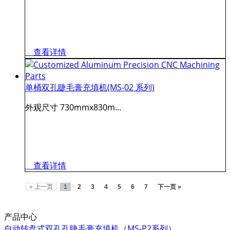
查看详情
单桶双孔睫毛膏充填机(MS-02 系列)
外观尺寸 730mmx830m...
查看详情
« 上一页
1
2
3
4
5
6
7
下一页 »
产品中心
自动转盘式双孔孔睫毛膏充填机（MS-P2系列）