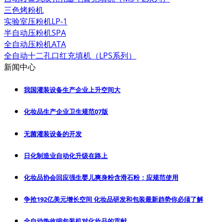
三色烤粉机
实验室压粉机LP-1
半自动压粉机SPA
全自动压粉机ATA
全自动十二孔口红充填机（LPS系列）
新闻中心
我国灌装设备生产企业上升空间大
化妆品生产企业卫生规范07版
无菌灌装设备的开发
日化制造业自动化升级在路上
化妆品协会回应强生婴儿爽身粉含滑石粉：应规范使用
争抢192亿美元增长空间 化妆品研发和包装最新趋势你必须了解
全自动热收缩包装机对化妆品的贡献