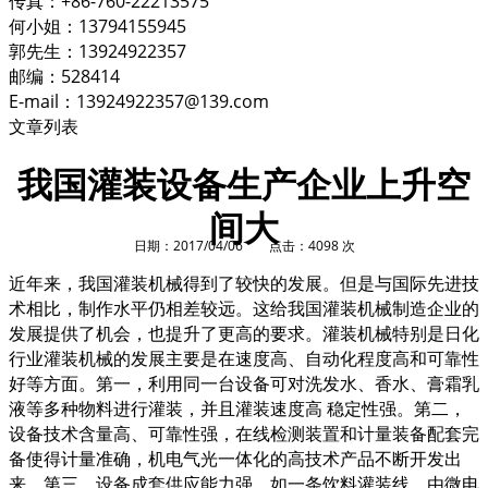
传真：+86-760-22213575
何小姐：13794155945
郭先生：13924922357
邮编：528414
E-mail：13924922357@139.com
文章列表
我国灌装设备生产企业上升空
间大
日期：2017/04/06 点击：4098 次
近年来，我国灌装机械得到了较快的发展。但是与国际先进技
术相比，制作水平仍相差较远。这给我国灌装机械制造企业的
发展提供了机会，也提升了更高的要求。灌装机械特别是日化
行业灌装机械的发展主要是在速度高、自动化程度高和可靠性
好等方面。第一，利用同一台设备可对洗发水、香水、膏霜乳
液等多种物料进行灌装，并且灌装速度高 稳定性强。第二，
设备技术含量高、可靠性强，在线检测装置和计量装备配套完
备使得计量准确，机电气光一体化的高技术产品不断开发出
来。第三，设备成套供应能力强，如一条饮料灌装线，由微电